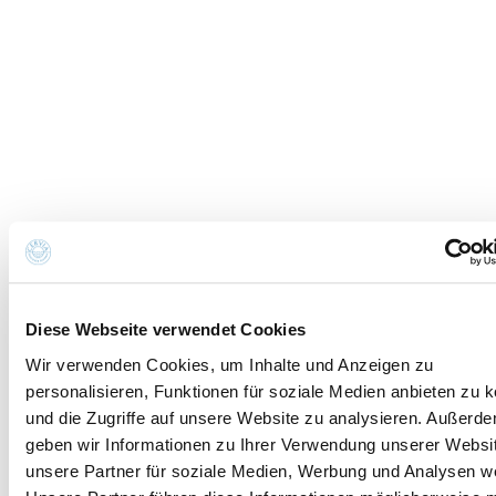
Tel.
+39 0544 974400
- Ufficio IAT
Tel.
+39 0544 72424
- Uffici Amministrativi e
Commerciali
P.iva, CF 02740260399 · REA RA - 250647 · Cap.soc.
€65.000 i.v. · SDI P62QHVQ · PEC
cerviain@legalmail.it
Mitglieder
Diese Webseite verwendet Cookies
Wir verwenden Cookies, um Inhalte und Anzeigen zu
personalisieren, Funktionen für soziale Medien anbieten zu 
und die Zugriffe auf unsere Website zu analysieren. Außerd
geben wir Informationen zu Ihrer Verwendung unserer Websi
unsere Partner für soziale Medien, Werbung und Analysen we