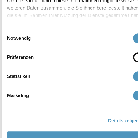
Unsere Partner führen diese Informationen möglicherweise m
weiteren Daten zusammen, die Sie ihnen bereitgestellt habe
die sie im Rahmen Ihrer Nutzung der Dienste gesammelt ha
Einwilligungsauswahl
Notwendig
Präferenzen
Unterstützer
Statistiken
Marketing
Details zeige