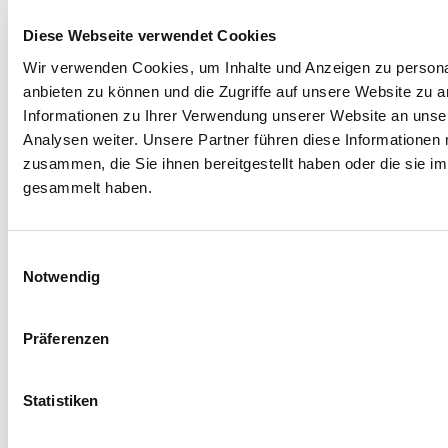
Die Daten werden gemäß den geltenden
Rechtsvorschriften zum Schutz personenbezogener
Diese Webseite verwendet Cookies
Daten verarbeitet. Alle Informationen finden Sie in der
Wir verwenden Cookies, um Inhalte und Anzeigen zu personal
Datenschutzrichtlinie
.
anbieten zu können und die Zugriffe auf unsere Website zu 
Ich möchte mich für den Newsletter anmelden (Sie
Informationen zu Ihrer Verwendung unserer Website an unse
erhalten eine E-Mail mit einem Bestätigungslink).
Analysen weiter. Unsere Partner führen diese Informationen
DATENSCHUTZERKLÄRUNG
zusammen, die Sie ihnen bereitgestellt haben oder die sie 
gesammelt haben.
Anfrage absenden
Einwilligungsauswahl
Bitte um Informationen und
Notwendig
Reservierungen
Präferenzen
Sie senden die E-Mail an:
Agenzia in Mediazione Marea
Statistiken
Name *