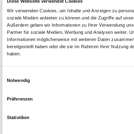
Diese Webseite verwendet Cookies
Stornieren
Senden
Fehler
Wir verwenden Cookies, um Inhalte und Anzeigen zu personal
soziale Medien anbieten zu können und die Zugriffe auf unse
Außerdem geben wir Informationen zu Ihrer Verwendung uns
Partner für soziale Medien, Werbung und Analysen weiter. U
Danke
Informationen möglicherweise mit weiteren Daten zusammen,
Nachricht korrekt gesendet. Sie erhalten
bereitgestellt haben oder die sie im Rahmen Ihrer Nutzung 
schnellstmöglich eine Rückmeldung von Interessenten.
haben.
Einwilligungsauswahl
Notwendig
Bitte um Informationen und
Reservierungen
Präferenzen
Sie senden die E-Mail an:
Discover Cervia
Statistiken
Name *