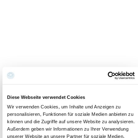
Informationen su
Newsletter
Cookies
Informationsanfrage
Cookie-Einstellungen
Credits
Datenschutzrichtlinie
Erklärung zur
Whistleblowing
Barrierefreiheit
Kontakte und wo Sie uns finden
Fondazione Cervia In per il Turismo
Torre San Michele
Via Evangelisti n. 4
48015 Cervia (Ra)
info@discovercervia.com
Diese Webseite verwendet Cookies
Tel.
+39 0544 974400
- Ufficio IAT
Wir verwenden Cookies, um Inhalte und Anzeigen zu
Tel.
+39 0544 72424
- Uffici Amministrativi e
personalisieren, Funktionen für soziale Medien anbieten zu
Commerciali
können und die Zugriffe auf unsere Website zu analysieren.
P.iva, CF 02740260399 · REA RA - 250647 · Cap.soc.
Außerdem geben wir Informationen zu Ihrer Verwendung
€65.000 i.v. · SDI P62QHVQ · PEC
unserer Website an unsere Partner für soziale Medien,