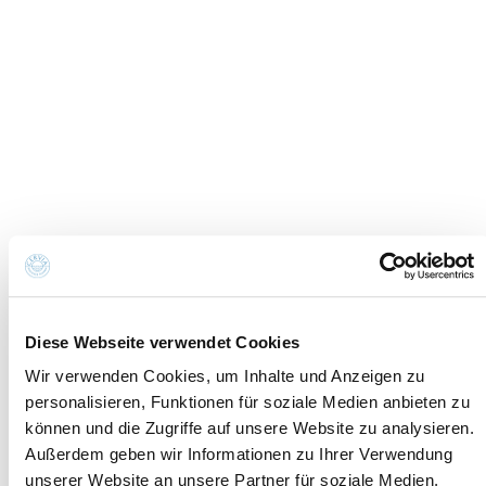
Informationen su
Newsletter
Cookies
Informationsanfrage
Cookie-Einstellungen
Credits
Datenschutzrichtlinie
Erklärung zur
Whistleblowing
Barrierefreiheit
Kontakte und wo Sie uns finden
Fondazione Cervia In per il Turismo
Torre San Michele
Via Evangelisti n. 4
48015 Cervia (Ra)
info@discovercervia.com
Diese Webseite verwendet Cookies
Tel.
+39 0544 974400
- Ufficio IAT
Wir verwenden Cookies, um Inhalte und Anzeigen zu
Tel.
+39 0544 72424
- Uffici Amministrativi e
personalisieren, Funktionen für soziale Medien anbieten zu
Commerciali
können und die Zugriffe auf unsere Website zu analysieren.
P.iva, CF 02740260399 · REA RA - 250647 · Cap.soc.
Außerdem geben wir Informationen zu Ihrer Verwendung
€65.000 i.v. · SDI P62QHVQ · PEC
unserer Website an unsere Partner für soziale Medien,