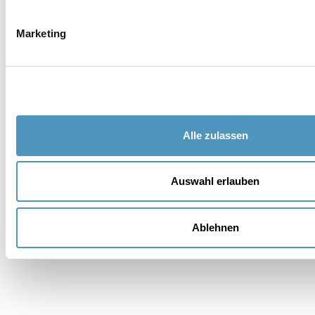
Marketing
E-Mail *
Ich möchte mich für den Newsletter anmelden (Sie
erhalten eine E-Mail mit einem Bestätigungslink).
DATENSCHUTZERKLÄRUNG
Alle zulassen
Stornieren
Senden
Fehler
Auswahl erlauben
Danke
Ablehnen
Nachricht korrekt gesendet. Sie erhalten
schnellstmöglich eine Rückmeldung von Interessenten.