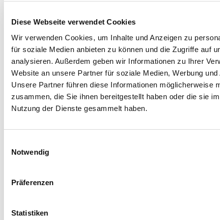
Made in
Kumbe
with passion
Diese Webseite verwendet Cookies
Powered by
Feratel
Wir verwenden Cookies, um Inhalte und Anzeigen zu persona
Danke
für soziale Medien anbieten zu können und die Zugriffe auf 
Vielen Dank: Wir haben Ihnen eine E-Mail gesendet, um Ihr
analysieren. Außerdem geben wir Informationen zu Ihrer Ve
Abonnement zu aktivieren und gegebenenfalls Ihre
Website an unsere Partner für soziale Medien, Werbung und 
Präferenzen auszuwählen
Unsere Partner führen diese Informationen möglicherweise m
zusammen, die Sie ihnen bereitgestellt haben oder die sie i
Etwas ist schief gelaufen
Nutzung der Dienste gesammelt haben.
versuchen Sie es erneut
Einwilligungsauswahl
Notwendig
Abonnieren Sie den Newsletter
Präferenzen
Name *
Statistiken
Nachname *