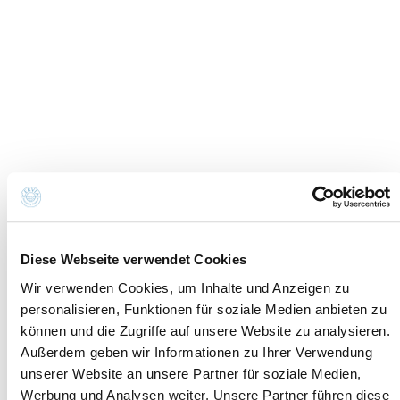
Cookie-Einstellungen
Credits
Datenschutzrichtlinie
Erklärung zur
Whistleblowing
Barrierefreiheit
Kontakte und wo Sie uns finden
Fondazione Cervia In per il Turismo
Torre San Michele
Via Evangelisti n. 4
48015 Cervia (Ra)
info@discovercervia.com
Tel.
+39 0544 974400
- Ufficio IAT
Diese Webseite verwendet Cookies
Tel.
+39 0544 72424
- Uffici Amministrativi e
Wir verwenden Cookies, um Inhalte und Anzeigen zu
Commerciali
personalisieren, Funktionen für soziale Medien anbieten zu
P.iva, CF 02740260399 · REA RA - 250647 · Cap.soc.
können und die Zugriffe auf unsere Website zu analysieren.
€65.000 i.v. · SDI P62QHVQ · PEC
Außerdem geben wir Informationen zu Ihrer Verwendung
cerviain@legalmail.it
unserer Website an unsere Partner für soziale Medien,
Werbung und Analysen weiter. Unsere Partner führen diese