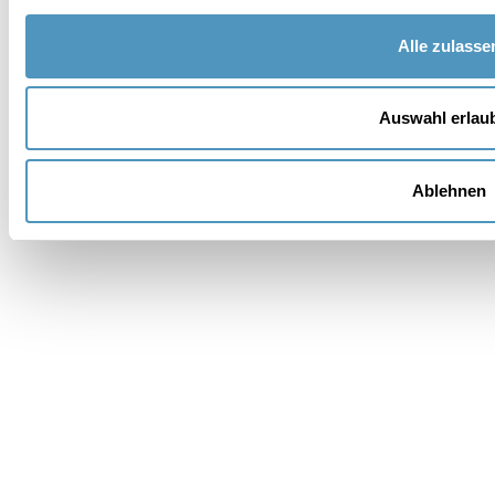
PLD
Alle zulasse
Provinz *
Auswahl erlau
Wünschen Sie eine Unterkunft??
Ablehnen
Nachricht *