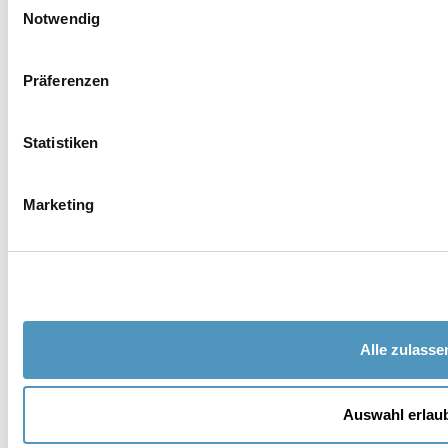
Nachname *
Notwendig
E-Mail *
Präferenzen
Telefon
Statistiken
Ort
Marketing
Nation
Adresse
Alle zulasse
PLD
Auswahl erlau
Provinz *