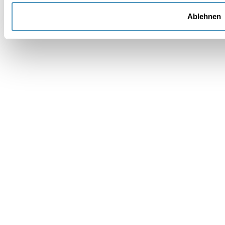
Ablehnen
Wünschen Sie eine Unterkunft??
Nachricht *
Die Daten werden gemäß den geltenden
Rechtsvorschriften zum Schutz personenbezogener
Daten verarbeitet. Alle Informationen finden Sie in der