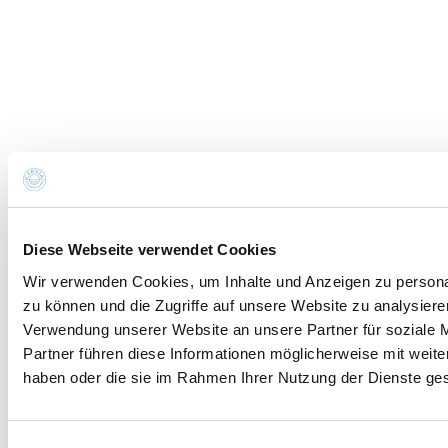
Rechtsvorschriften zum Schutz personenbezogener
Daten verarbeitet. Alle Informationen finden Sie in der
Datenschutzrichtlinie
.
Ich möchte mich für den Newsletter anmelden (Sie
erhalten eine E-Mail mit einem Bestätigungslink).
DATENSCHUTZERKLÄRUNG
Anfrage absenden
Diese Webseite verwendet Cookies
Bitte um Informationen und
Wir verwenden Cookies, um Inhalte und Anzeigen zu personal
Reservierungen
zu können und die Zugriffe auf unsere Website zu analysier
Verwendung unserer Website an unsere Partner für soziale 
Sie senden die E-Mail an:
Bagno Delfino 127/131
Partner führen diese Informationen möglicherweise mit weite
haben oder die sie im Rahmen Ihrer Nutzung der Dienste g
Name *
Einwilligungsauswahl