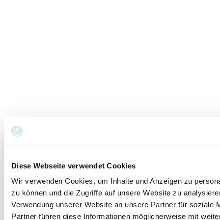
Die Daten werden gemäß den geltenden
Rechtsvorschriften zum Schutz personenbezogener
Daten verarbeitet. Alle Informationen finden Sie in der
Datenschutzrichtlinie
.
Ich möchte mich für den Newsletter anmelden (Sie
erhalten eine E-Mail mit einem Bestätigungslink).
DATENSCHUTZERKLÄRUNG
Anfrage absenden
Bitte um Informationen und
Reservierungen
Diese Webseite verwendet Cookies
Wir verwenden Cookies, um Inhalte und Anzeigen zu personal
zu können und die Zugriffe auf unsere Website zu analysier
Sie senden die E-Mail an:
Spiaggia 300
Verwendung unserer Website an unsere Partner für soziale 
Name *
Partner führen diese Informationen möglicherweise mit weite