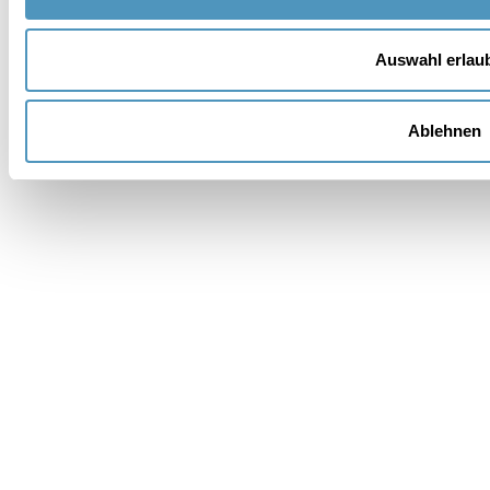
Provinz *
Auswahl erlau
Wünschen Sie eine Unterkunft??
Ablehnen
Nachricht *
Die Daten werden gemäß den geltenden