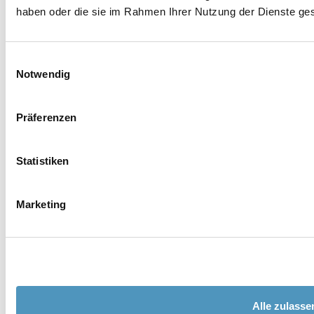
haben oder die sie im Rahmen Ihrer Nutzung der Dienste g
Nachname *
Einwilligungsauswahl
Notwendig
E-Mail *
Präferenzen
Telefon
Statistiken
Ort
Marketing
Nation
Adresse
PLD
Alle zulasse