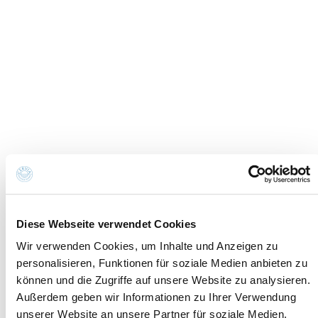
Informationen su
Newsletter
Cookies
Informationsanfrage
Cookie-Einstellungen
Credits
Datenschutzrichtlinie
Erklärung zur
Whistleblowing
Barrierefreiheit
Kontakte und wo Sie uns finden
Fondazione Cervia In per il Turismo
Torre San Michele
Via Evangelisti n. 4
48015 Cervia (Ra)
info@discovercervia.com
Diese Webseite verwendet Cookies
Tel.
+39 0544 974400
- Ufficio IAT
Wir verwenden Cookies, um Inhalte und Anzeigen zu
Tel.
+39 0544 72424
- Uffici Amministrativi e
personalisieren, Funktionen für soziale Medien anbieten zu
Commerciali
können und die Zugriffe auf unsere Website zu analysieren.
P.iva, CF 02740260399 · REA RA - 250647 · Cap.soc.
Außerdem geben wir Informationen zu Ihrer Verwendung
€65.000 i.v. · SDI P62QHVQ · PEC
unserer Website an unsere Partner für soziale Medien,