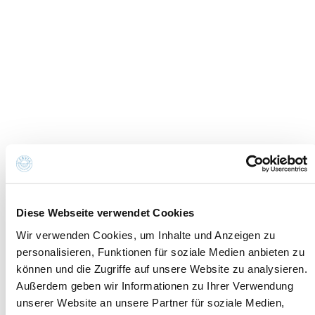
Cookies
Informationsanfrage
Cookie-Einstellungen
Credits
Datenschutzrichtlinie
Erklärung zur
Whistleblowing
Barrierefreiheit
Kontakte und wo Sie uns finden
Fondazione Cervia In per il Turismo
Torre San Michele
Via Evangelisti n. 4
48015 Cervia (Ra)
info@discovercervia.com
Diese Webseite verwendet Cookies
Tel.
+39 0544 974400
- Ufficio IAT
Tel.
+39 0544 72424
- Uffici Amministrativi e
Wir verwenden Cookies, um Inhalte und Anzeigen zu
Commerciali
personalisieren, Funktionen für soziale Medien anbieten zu
können und die Zugriffe auf unsere Website zu analysieren.
P.iva, CF 02740260399 · REA RA - 250647 · Cap.soc.
Außerdem geben wir Informationen zu Ihrer Verwendung
€65.000 i.v. · SDI P62QHVQ · PEC
unserer Website an unsere Partner für soziale Medien,
cerviain@legalmail.it