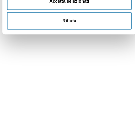
Accetta selezionati
Made in
Kumbe
with passion
Rifiuta
Powered by
Feratel
Merci
Merci : nous vous avons envoyé un mail pour activer votre
inscription et prendre en compte vos éventuelles
préférences.
Quelque chose n’a pas fonctionné
Réessayer
Inscrivez-vous à la newsletter
Nom *