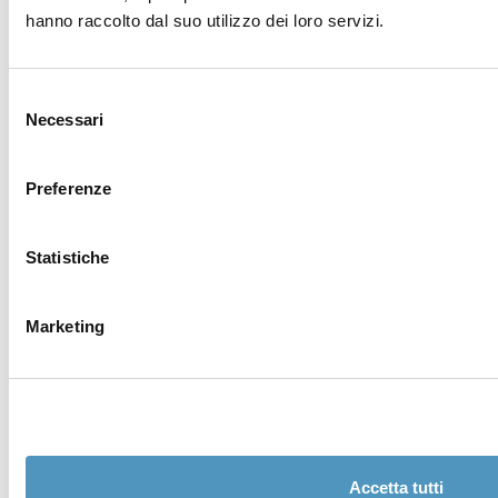
Adresse
hanno raccolto dal suo utilizzo dei loro servizi.
Code postal
Selezione
Necessari
del
Province *
consenso
Preferenze
Vous cherchez un hébergement?
Statistiche
Message (spécifier vos besoins en détail) *
Marketing
Accetta tutti