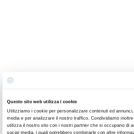
Vous êtes sur le point d’envoyer votre mail à:
Discover
Cervia
Nom *
Prénom *
E-mail *
Téléphone
Ville
Questo sito web utilizza i cookie
Utilizziamo i cookie per personalizzare contenuti ed annunci, p
media e per analizzare il nostro traffico. Condividiamo inoltr
Pays
utilizza il nostro sito con i nostri partner che si occupano di a
social media, i quali potrebbero combinarle con altre informaz