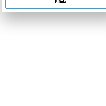
Rifiuta
Made in
Kumbe
with passion
Powered by
Feratel
Merci
Merci : nous vous avons envoyé un mail pour activer votre
inscription et prendre en compte vos éventuelles
préférences.
Quelque chose n’a pas fonctionné
Réessayer
Inscrivez-vous à la newsletter