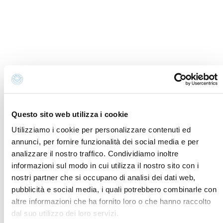
info@discovercervia.com
Tel.
+39 0544 974400
- Ufficio IAT
Tel.
+39 0544 72424
- Uffici Amministrativi e
Commerciali
P.iva, CF 02740260399 · REA RA - 250647 · Cap.soc.
€65.000 i.v. · SDI P62QHVQ · PEC
cerviain@legalmail.it
Questo sito web utilizza i cookie
Partners
Utilizziamo i cookie per personalizzare contenuti ed
annunci, per fornire funzionalità dei social media e per
analizzare il nostro traffico. Condividiamo inoltre
informazioni sul modo in cui utilizza il nostro sito con i
nostri partner che si occupano di analisi dei dati web,
pubblicità e social media, i quali potrebbero combinarle con
altre informazioni che ha fornito loro o che hanno raccolto
dal suo utilizzo dei loro servizi.