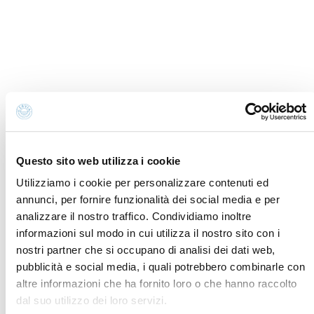
info@discovercervia.com
Tel.
+39 0544 974400
- Ufficio IAT
Tel.
+39 0544 72424
- Uffici Amministrativi e
Commerciali
P.iva, CF 02740260399 · REA RA - 250647 · Cap.soc.
€65.000 i.v. · SDI P62QHVQ · PEC
cerviain@legalmail.it
Questo sito web utilizza i cookie
Partners
Utilizziamo i cookie per personalizzare contenuti ed
annunci, per fornire funzionalità dei social media e per
analizzare il nostro traffico. Condividiamo inoltre
informazioni sul modo in cui utilizza il nostro sito con i
nostri partner che si occupano di analisi dei dati web,
pubblicità e social media, i quali potrebbero combinarle con
altre informazioni che ha fornito loro o che hanno raccolto
dal suo utilizzo dei loro servizi.