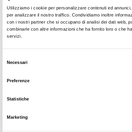
Utilizziamo i cookie per personalizzare contenuti ed annunci, 
per analizzare il nostro traffico. Condividiamo inoltre informazi
con i nostri partner che si occupano di analisi dei dati web, p
combinarle con altre informazioni che ha fornito loro o che ha
servizi.
Vos données seront traitées conformément à la
législation en vigueur sur la protection des données
personnelles. Toutes les informations sont disponibles
Selezione
dans la
Politique de confidentialité
.
Necessari
del
Iscrivimi alla newsletter (ti verrà inviata una mail con
consenso
un link di conferma).
Politique de
Preferenze
confidentialité
Inscrivez-moi à votre newsletter (un e-
mail avec un lien de confirmation vous sera envoyé).
Statistiche
Envoyer votre demande
Marketing
Demande de renseignements et