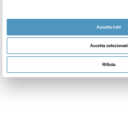
réservations
Vous êtes sur le point d’envoyer votre mail à:
Multimmobiliare Agenzia Pineta Cervia
Accetta tutti
Nom *
Accetta selezionati
Prénom *
Rifiuta
E-mail *
Téléphone
Ville
Pays