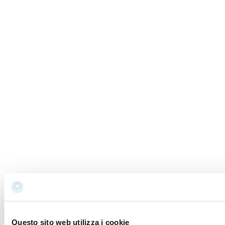
Pays
Adresse
Code postal
Province *
Vous cherchez un hébergement?
Message (spécifier vos besoins en détail) *
Questo sito web utilizza i cookie