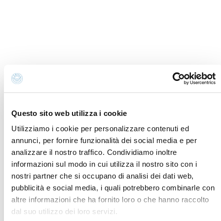
info@discovercervia.com
Tel.
+39 0544 974400
- Ufficio IAT
Tel.
+39 0544 72424
- Uffici Amministrativi e
Commerciali
P.iva, CF 02740260399 · REA RA - 250647 · Cap.soc.
€65.000 i.v. · SDI P62QHVQ · PEC
cerviain@legalmail.it
Questo sito web utilizza i cookie
Partners
Utilizziamo i cookie per personalizzare contenuti ed
annunci, per fornire funzionalità dei social media e per
analizzare il nostro traffico. Condividiamo inoltre
informazioni sul modo in cui utilizza il nostro sito con i
nostri partner che si occupano di analisi dei dati web,
pubblicità e social media, i quali potrebbero combinarle con
altre informazioni che ha fornito loro o che hanno raccolto
dal suo utilizzo dei loro servizi.