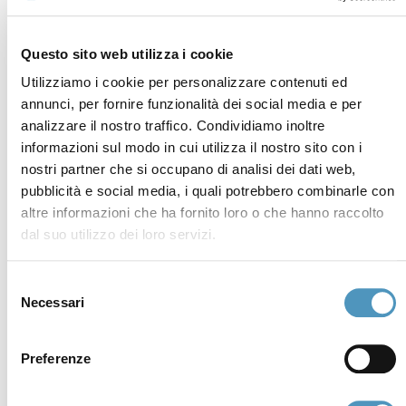
Fondazione Cervia In per il Turismo
Torre San Michele
Via Evangelisti n. 4
Questo sito web utilizza i cookie
48015 Cervia (Ra)
Utilizziamo i cookie per personalizzare contenuti ed
info@discovercervia.com
annunci, per fornire funzionalità dei social media e per
Tel.
+39 0544 974400
- Ufficio IAT
analizzare il nostro traffico. Condividiamo inoltre
Tel.
+39 0544 72424
- Uffici Amministrativi e
informazioni sul modo in cui utilizza il nostro sito con i
Commerciali
nostri partner che si occupano di analisi dei dati web,
pubblicità e social media, i quali potrebbero combinarle con
P.iva, CF 02740260399 · REA RA - 250647 · Cap.soc.
altre informazioni che ha fornito loro o che hanno raccolto
€65.000 i.v. · SDI P62QHVQ · PEC
dal suo utilizzo dei loro servizi.
cerviain@legalmail.it
Selezione
Partners
Necessari
del
consenso
Preferenze