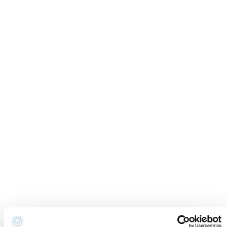
Informations sur les
Newsletter
cookies
Demande
Préférences concernant
d'informations
les cookies
Crédits
Politique de
Déclaration
confidentialité
d'accessibilité
Whistleblowing
Contacts et localisation