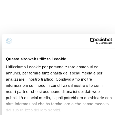
info@discovercervia.com
Tel.
+39 0544 974400
- Ufficio IAT
Tel.
+39 0544 72424
- Uffici Amministrativi e
Commerciali
P.iva, CF 02740260399 · REA RA - 250647 · Cap.soc.
€65.000 i.v. · SDI P62QHVQ · PEC
cerviain@legalmail.it
Questo sito web utilizza i cookie
Partners
Utilizziamo i cookie per personalizzare contenuti ed
annunci, per fornire funzionalità dei social media e per
analizzare il nostro traffico. Condividiamo inoltre
informazioni sul modo in cui utilizza il nostro sito con i
nostri partner che si occupano di analisi dei dati web,
pubblicità e social media, i quali potrebbero combinarle con
altre informazioni che ha fornito loro o che hanno raccolto
dal suo utilizzo dei loro servizi.