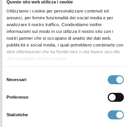
Questo sito web utilizza i cookie
info@discovercervia.com
Tel.
+39 0544 974400
- Ufficio IAT
Utilizziamo i cookie per personalizzare contenuti ed
Tel.
+39 0544 72424
- Uffici Amministrativi e
annunci, per fornire funzionalità dei social media e per
Commerciali
analizzare il nostro traffico. Condividiamo inoltre
informazioni sul modo in cui utilizza il nostro sito con i
P.iva, CF 02740260399 · REA RA - 250647 · Cap.soc.
nostri partner che si occupano di analisi dei dati web,
€65.000 i.v. · SDI P62QHVQ · PEC
pubblicità e social media, i quali potrebbero combinarle con
cerviain@legalmail.it
altre informazioni che ha fornito loro o che hanno raccolto
dal suo utilizzo dei loro servizi.
Partners
Selezione
Necessari
del
consenso
Preferenze
Statistiche