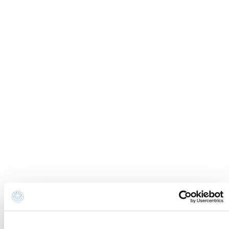
Informations sur les
Newsletter
cookies
Demande
Préférences concernant
d'informations
les cookies
Crédits
Politique de
Déclaration
confidentialité
d'accessibilité
Whistleblowing
Contacts et localisation
Fondazione Cervia In per il Turismo
Torre San Michele
Via Evangelisti n. 4
48015 Cervia (Ra)