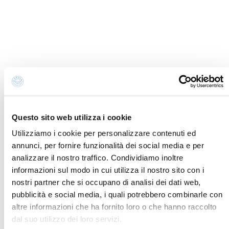
info@discovercervia.com
Tel.
+39 0544 974400
- Ufficio IAT
Tel.
+39 0544 72424
- Uffici Amministrativi e
Commerciali
P.iva, CF 02740260399 · REA RA - 250647 · Cap.soc.
€65.000 i.v. · SDI P62QHVQ · PEC
cerviain@legalmail.it
Questo sito web utilizza i cookie
Partners
Utilizziamo i cookie per personalizzare contenuti ed
annunci, per fornire funzionalità dei social media e per
analizzare il nostro traffico. Condividiamo inoltre
informazioni sul modo in cui utilizza il nostro sito con i
nostri partner che si occupano di analisi dei dati web,
pubblicità e social media, i quali potrebbero combinarle con
altre informazioni che ha fornito loro o che hanno raccolto
dal suo utilizzo dei loro servizi.