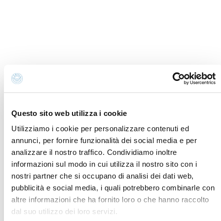
info@discovercervia.com
Tel.
+39 0544 974400
- Ufficio IAT
Tel.
+39 0544 72424
- Uffici Amministrativi e
Commerciali
P.iva, CF 02740260399 · REA RA - 250647 · Cap.soc.
€65.000 i.v. · SDI P62QHVQ · PEC
cerviain@legalmail.it
Questo sito web utilizza i cookie
Partners
Utilizziamo i cookie per personalizzare contenuti ed
annunci, per fornire funzionalità dei social media e per
analizzare il nostro traffico. Condividiamo inoltre
informazioni sul modo in cui utilizza il nostro sito con i
nostri partner che si occupano di analisi dei dati web,
pubblicità e social media, i quali potrebbero combinarle con
altre informazioni che ha fornito loro o che hanno raccolto
dal suo utilizzo dei loro servizi.