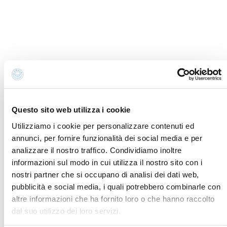
Tel.
+39 0544 974400
- Ufficio IAT
Tel.
+39 0544 72424
- Uffici Amministrativi e
Commerciali
P.iva, CF 02740260399 · REA RA - 250647 · Cap.soc.
€65.000 i.v. · SDI P62QHVQ · PEC
cerviain@legalmail.it
Partners
Questo sito web utilizza i cookie
Utilizziamo i cookie per personalizzare contenuti ed
annunci, per fornire funzionalità dei social media e per
analizzare il nostro traffico. Condividiamo inoltre
informazioni sul modo in cui utilizza il nostro sito con i
nostri partner che si occupano di analisi dei dati web,
pubblicità e social media, i quali potrebbero combinarle con
altre informazioni che ha fornito loro o che hanno raccolto
dal suo utilizzo dei loro servizi.