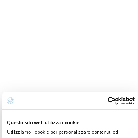
Contatti e dove trovarci
Fondazione Cervia In per il Turismo
Torre San Michele
Via Evangelisti n. 4
48015 Cervia (Ra)
info@discovercervia.com
Tel.
+39 0544 974400
- Ufficio IAT
Tel.
+39 0544 72424
- Uffici Amministrativi e
Commerciali
P.iva, CF 02740260399 · REA RA - 250647 · Cap.soc.
€65.000 i.v. · SDI P62QHVQ · PEC
cerviain@legalmail.it
Questo sito web utilizza i cookie
Soci
Utilizziamo i cookie per personalizzare contenuti ed