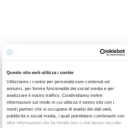
Informativa Cookies
Newsletter
Preferenze cookies
Richiesta informazioni
Informativa privacy
Credits
Amministrazione
Dichiarazione di
trasparente
accessibilità
Whistleblowing
Contatti e dove trovarci
Fondazione Cervia In per il Turismo
Torre San Michele
Questo sito web utilizza i cookie
Via Evangelisti n. 4
Utilizziamo i cookie per personalizzare contenuti ed
48015 Cervia (Ra)
annunci, per fornire funzionalità dei social media e per
info@discovercervia.com
analizzare il nostro traffico. Condividiamo inoltre
Tel.
+39 0544 974400
- Ufficio IAT
informazioni sul modo in cui utilizza il nostro sito con i
Tel.
+39 0544 72424
- Uffici Amministrativi e
nostri partner che si occupano di analisi dei dati web,
Commerciali
pubblicità e social media, i quali potrebbero combinarle con
altre informazioni che ha fornito loro o che hanno raccolto
P.iva, CF 02740260399 · REA RA - 250647 · Cap.soc.