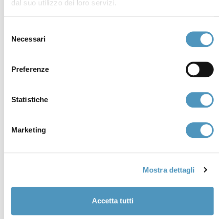
dal suo utilizzo dei loro servizi.
€65.000 i.v. · SDI P62QHVQ · PEC
cerviain@legalmail.it
Selezione
Necessari
del
Soci
consenso
Preferenze
Statistiche
Marketing
Mostra dettagli
Accetta tutti