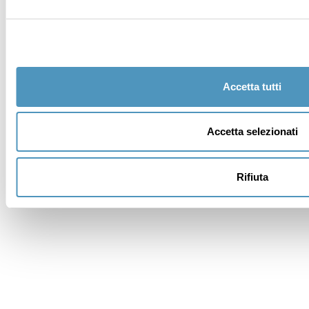
Messaggio (specificare in dettaglio le esigenze) *
Accetta tutti
Accetta selezionati
Rifiuta
I dati verranno trattati in conformità alla vigente
normativa sulla protezione dei dati personali. Tutte le
informazioni sono disponibili nella
Privacy Policy
.
Iscrivimi alla newsletter (ti verrà inviata una mail con
un link di conferma).
Privacy Policy
Invia richiesta