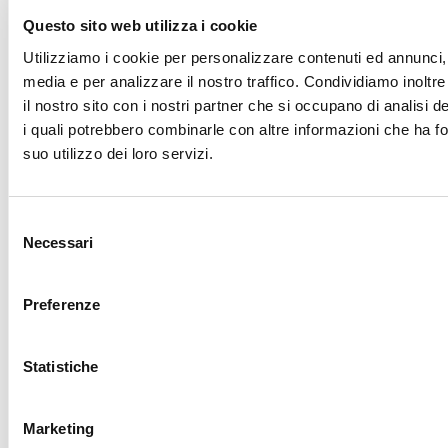
Questo sito web utilizza i cookie
Telefono
Utilizziamo i cookie per personalizzare contenuti ed annunci, p
media e per analizzare il nostro traffico. Condividiamo inoltre
Città
il nostro sito con i nostri partner che si occupano di analisi d
i quali potrebbero combinarle con altre informazioni che ha fo
suo utilizzo dei loro servizi.
Nazione
Indirizzo
Selezione
Necessari
del
consenso
Cap
Preferenze
Provincia *
Statistiche
Vuoi un alloggio?
Marketing