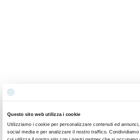
Email *
Iscrivimi alla newsletter (ti verrà inviata una mail con
un link di conferma).
Privacy Policy
Annulla
Invia
Errore
Grazie
Messaggio inviato correttamente. Riceverete risposta
dagli interessati appena possibile.
Questo sito web utilizza i cookie
Utilizziamo i cookie per personalizzare contenuti ed annunci, 
social media e per analizzare il nostro traffico. Condividiamo
Richiesta di informazioni e
cui utilizza il nostro sito con i nostri partner che si occupano 