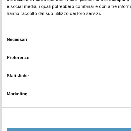
prenotazioni
e social media, i quali potrebbero combinarle con altre inform
hanno raccolto dal suo utilizzo dei loro servizi.
Stai inviando la mail a:
Discover Cervia
Nome *
Selezione
Necessari
del
consenso
Cognome *
Preferenze
Email *
Statistiche
Telefono
Marketing
Città
Nazione