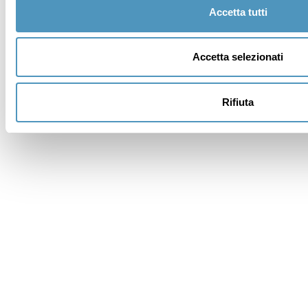
Accetta tutti
Indirizzo
Accetta selezionati
Cap
Rifiuta
Provincia *
Vuoi un alloggio?
Messaggio (specificare in dettaglio le esigenze) *