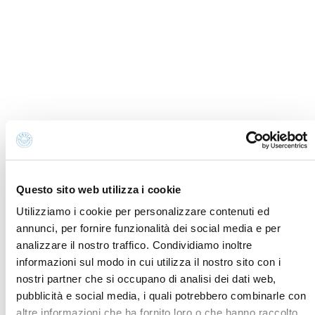
Informativa Cookies
Newsletter
Preferenze cookies
Richiesta informazioni
Informativa privacy
Credits
Amministrazione
Dichiarazione di
trasparente
accessibilità
Whistleblowing
Contatti e dove trovarci
Fondazione Cervia In per il Turismo
Questo sito web utilizza i cookie
Torre San Michele
Via Evangelisti n. 4
Utilizziamo i cookie per personalizzare contenuti ed
48015 Cervia (Ra)
annunci, per fornire funzionalità dei social media e per
analizzare il nostro traffico. Condividiamo inoltre
info@discovercervia.com
informazioni sul modo in cui utilizza il nostro sito con i
Tel.
+39 0544 974400
- Ufficio IAT
nostri partner che si occupano di analisi dei dati web,
Tel.
+39 0544 72424
- Uffici Amministrativi e
pubblicità e social media, i quali potrebbero combinarle con
Commerciali
altre informazioni che ha fornito loro o che hanno raccolto