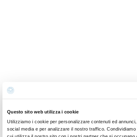
Email *
Iscrivimi alla newsletter (ti verrà inviata una mail con
un link di conferma).
Privacy Policy
Annulla
Invia
Errore
Grazie
Messaggio inviato correttamente. Riceverete risposta
dagli interessati appena possibile.
Questo sito web utilizza i cookie
Utilizziamo i cookie per personalizzare contenuti ed annunci, 
social media e per analizzare il nostro traffico. Condividiamo
Richiesta di informazioni e
cui utilizza il nostro sito con i nostri partner che si occupano 