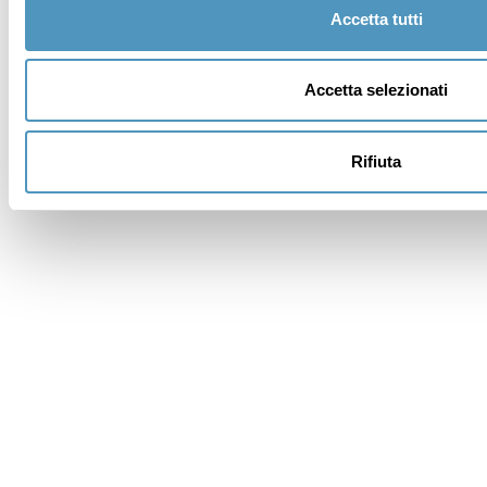
Accetta tutti
Indirizzo
Accetta selezionati
Cap
Rifiuta
Provincia *
Vuoi un alloggio?
Messaggio (specificare in dettaglio le esigenze) *