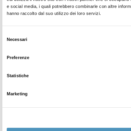
prenotazioni
e social media, i quali potrebbero combinarle con altre inform
hanno raccolto dal suo utilizzo dei loro servizi.
Stai inviando la mail a:
Discover Cervia
Nome *
Selezione
Necessari
del
consenso
Cognome *
Preferenze
Email *
Statistiche
Telefono
Marketing
Città
Nazione