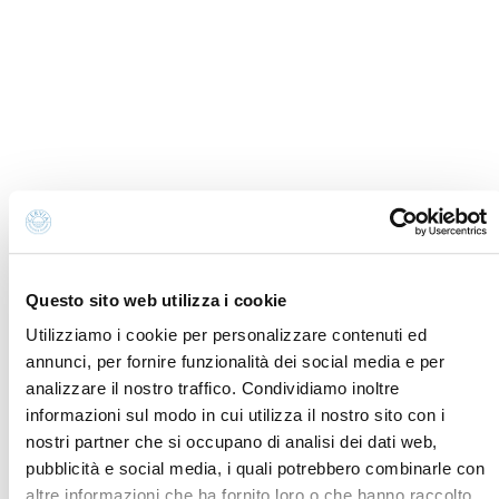
Informativa Cookies
Newsletter
Preferenze cookies
Richiesta informazioni
Informativa privacy
Credits
Amministrazione
Dichiarazione di
trasparente
accessibilità
Whistleblowing
Contatti e dove trovarci
Fondazione Cervia In per il Turismo
Questo sito web utilizza i cookie
Torre San Michele
Via Evangelisti n. 4
Utilizziamo i cookie per personalizzare contenuti ed
48015 Cervia (Ra)
annunci, per fornire funzionalità dei social media e per
analizzare il nostro traffico. Condividiamo inoltre
info@discovercervia.com
informazioni sul modo in cui utilizza il nostro sito con i
Tel.
+39 0544 974400
- Ufficio IAT
nostri partner che si occupano di analisi dei dati web,
Tel.
+39 0544 72424
- Uffici Amministrativi e
pubblicità e social media, i quali potrebbero combinarle con
Commerciali
altre informazioni che ha fornito loro o che hanno raccolto