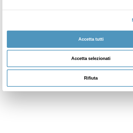
Cognome *
Email *
Accetta tutti
Iscrivimi alla newsletter (ti verrà inviata una mail con
un link di conferma).
Privacy Policy
Accetta selezionati
Annulla
Invia
Rifiuta
Errore
Grazie
Messaggio inviato correttamente. Riceverete risposta
dagli interessati appena possibile.