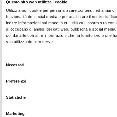
Questo sito web utilizza i cookie
Utilizziamo i cookie per personalizzare contenuti ed annunci, 
funzionalità dei social media e per analizzare il nostro traffi
inoltre informazioni sul modo in cui utilizza il nostro sito con 
Made in
Kumbe
with passion
si occupano di analisi dei dati web, pubblicità e social media,
Powered by
Feratel
combinarle con altre informazioni che ha fornito loro o che h
Grazie
suo utilizzo dei loro servizi.
Grazie: ti abbiamo inviato una mail per attivare la tua
iscrizione e selezionare le tue preferenze se previsto.
Selezione
Necessari
Qualcosa è andato storto
del
consenso
Riprova
Preferenze
Iscriviti alla newsletter
Statistiche
Nome *
Marketing