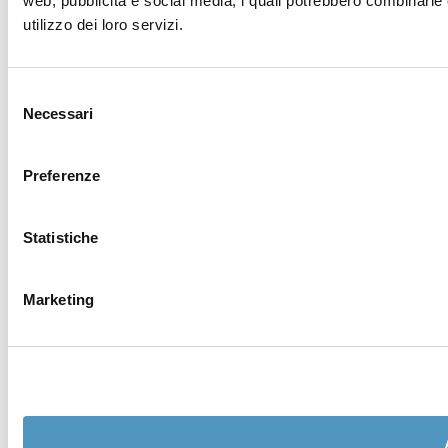
web, pubblicità e social media, i quali potrebbero combinarle 
utilizzo dei loro servizi.
Selezione
Necessari
del
consenso
Preferenze
Statistiche
Marketing