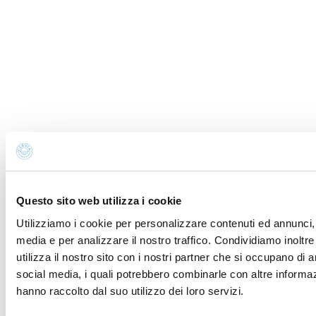
Wysyłasz wiadomość e-mail do:
Discover Cervia
Nazwa *
Nazwisko *
E-mail *
Telefon
Questo sito web utilizza i cookie
Miasto
Utilizziamo i cookie per personalizzare contenuti ed annunci, p
media e per analizzare il nostro traffico. Condividiamo inoltr
utilizza il nostro sito con i nostri partner che si occupano di a
Kraj
social media, i quali potrebbero combinarle con altre informaz
hanno raccolto dal suo utilizzo dei loro servizi.
Adres