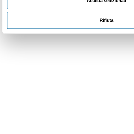
Accetta selezionati
Dane będą przetwarzane zgodnie z obowiązującymi
Rifiuta
przepisami o ochronie danych osobowych. Wszystkie
informacje są dostępne w regulaminie
Polityka
prywatności
.
Zamów newsletter (otrzymasz wiadomość e-mail z
linkiem potwierdzającym).
Polityka prywatności
Wyślij zapytanie
Zapytanie i rezerwacje
Wysyłasz wiadomość e-mail do:
Agenzia Immobiliare
Barbieri – Milano Marittima