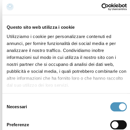
P.iva, CF 02740260399 · REA RA - 250647 · Cap.soc.
€65.000 i.v. · SDI P62QHVQ · PEC
cerviain@legalmail.it
Questo sito web utilizza i cookie
Partners
Utilizziamo i cookie per personalizzare contenuti ed
annunci, per fornire funzionalità dei social media e per
analizzare il nostro traffico. Condividiamo inoltre
informazioni sul modo in cui utilizza il nostro sito con i
nostri partner che si occupano di analisi dei dati web,
pubblicità e social media, i quali potrebbero combinarle con
altre informazioni che ha fornito loro o che hanno raccolto
dal suo utilizzo dei loro servizi.
Selezione
Necessari
del
consenso
Preferenze