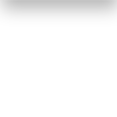
Institutional members
Awards
Made in
Kumbe
with passion
Powered by
Feratel