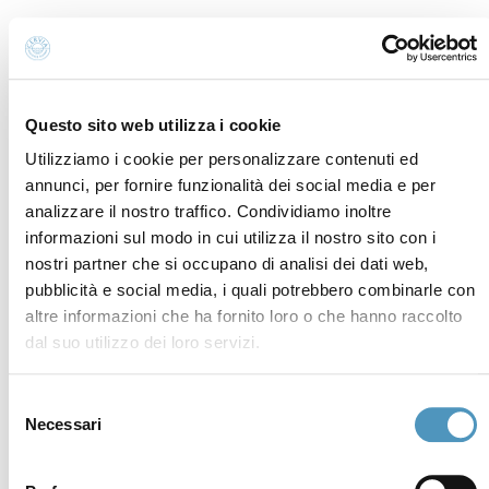
Commerciali
P.iva, CF 02740260399 · REA RA - 250647 · Cap.soc.
€65.000 i.v. · SDI P62QHVQ · PEC
cerviain@legalmail.it
Questo sito web utilizza i cookie
Utilizziamo i cookie per personalizzare contenuti ed
Partners
annunci, per fornire funzionalità dei social media e per
analizzare il nostro traffico. Condividiamo inoltre
informazioni sul modo in cui utilizza il nostro sito con i
nostri partner che si occupano di analisi dei dati web,
pubblicità e social media, i quali potrebbero combinarle con
altre informazioni che ha fornito loro o che hanno raccolto
dal suo utilizzo dei loro servizi.
Selezione
Necessari
del
consenso