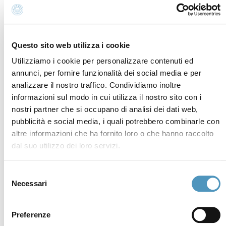
P.iva, CF 02740260399 · REA RA - 250647 · Cap.soc.
€65.000 i.v. · SDI P62QHVQ · PEC
cerviain@legalmail.it
Questo sito web utilizza i cookie
Partners
Utilizziamo i cookie per personalizzare contenuti ed
annunci, per fornire funzionalità dei social media e per
analizzare il nostro traffico. Condividiamo inoltre
informazioni sul modo in cui utilizza il nostro sito con i
nostri partner che si occupano di analisi dei dati web,
pubblicità e social media, i quali potrebbero combinarle con
altre informazioni che ha fornito loro o che hanno raccolto
dal suo utilizzo dei loro servizi.
Selezione
Necessari
del
consenso
Preferenze