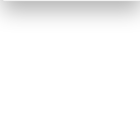
Institutional members
Awards
Made in
Kumbe
with passion
Powered by
Feratel