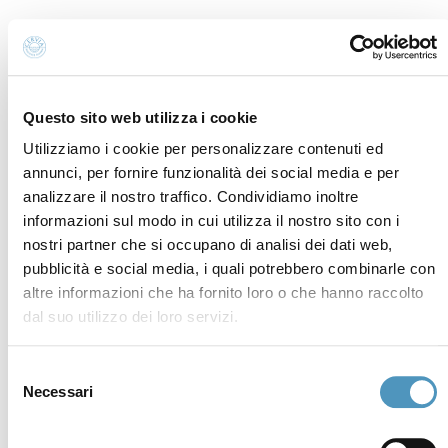
Tel.
+39 0544 72424
- Uffici Amministrativi e
Commerciali
P.iva, CF 02740260399 · REA RA - 250647 · Cap.soc.
€65.000 i.v. · SDI P62QHVQ · PEC
cerviain@legalmail.it
Questo sito web utilizza i cookie
Utilizziamo i cookie per personalizzare contenuti ed
Partners
annunci, per fornire funzionalità dei social media e per
analizzare il nostro traffico. Condividiamo inoltre
informazioni sul modo in cui utilizza il nostro sito con i
nostri partner che si occupano di analisi dei dati web,
pubblicità e social media, i quali potrebbero combinarle con
altre informazioni che ha fornito loro o che hanno raccolto
dal suo utilizzo dei loro servizi.
Selezione
Necessari
del
consenso