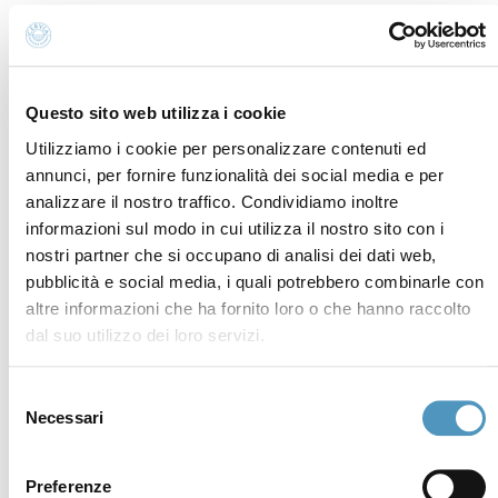
P.iva, CF 02740260399 · REA RA - 250647 · Cap.soc.
€65.000 i.v. · SDI P62QHVQ · PEC
cerviain@legalmail.it
Questo sito web utilizza i cookie
Utilizziamo i cookie per personalizzare contenuti ed
Partners
annunci, per fornire funzionalità dei social media e per
analizzare il nostro traffico. Condividiamo inoltre
informazioni sul modo in cui utilizza il nostro sito con i
nostri partner che si occupano di analisi dei dati web,
pubblicità e social media, i quali potrebbero combinarle con
altre informazioni che ha fornito loro o che hanno raccolto
dal suo utilizzo dei loro servizi.
Selezione
Necessari
del
consenso
Preferenze