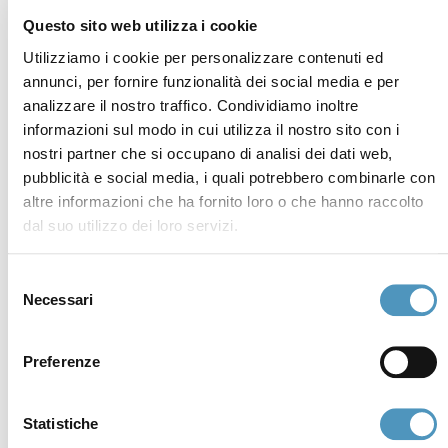
Preferenze cookies
Richiesta informazioni
Questo sito web utilizza i cookie
Informativa privacy
Credits
Utilizziamo i cookie per personalizzare contenuti ed
Amministrazione
Dichiarazione di
annunci, per fornire funzionalità dei social media e per
trasparente
accessibilità
analizzare il nostro traffico. Condividiamo inoltre
Whistleblowing
informazioni sul modo in cui utilizza il nostro sito con i
nostri partner che si occupano di analisi dei dati web,
Contatti e dove trovarci
pubblicità e social media, i quali potrebbero combinarle con
Fondazione Cervia In per il Turismo
altre informazioni che ha fornito loro o che hanno raccolto
Torre San Michele
dal suo utilizzo dei loro servizi.
Via Evangelisti n. 4
48015 Cervia (Ra)
Selezione
Necessari
del
info@discovercervia.com
consenso
Tel.
+39 0544 974400
- Ufficio IAT
Tel.
+39 0544 72424
- Uffici Amministrativi e
Preferenze
Commerciali
P.iva, CF 02740260399 · REA RA - 250647 · Cap.soc.
Statistiche
€65.000 i.v. · SDI P62QHVQ · PEC