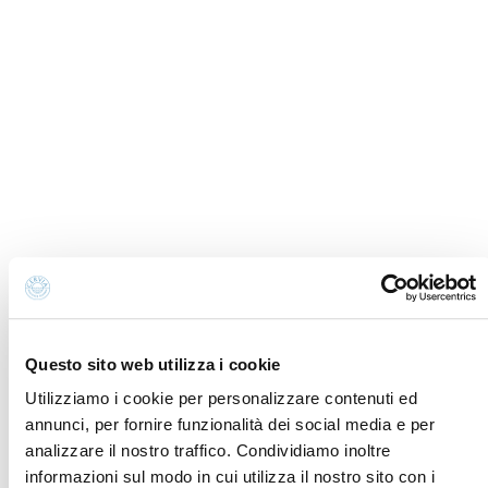
Informacja o plikach
Newsletter
cookie
Zapytanie
Preferencje dotyczące
Credits
plików cookie
Oświadczenie w sprawie
Polityka prywatności
dostępności
Whistleblowing
Kontakt i gdzie jesteśmy
Fondazione Cervia In per il Turismo
Torre San Michele
Via Evangelisti n. 4
48015 Cervia (Ra)
Questo sito web utilizza i cookie
Utilizziamo i cookie per personalizzare contenuti ed
info@discovercervia.com
annunci, per fornire funzionalità dei social media e per
Tel.
+39 0544 974400
- Ufficio IAT
analizzare il nostro traffico. Condividiamo inoltre
Tel.
+39 0544 72424
- Uffici Amministrativi e
informazioni sul modo in cui utilizza il nostro sito con i
Commerciali