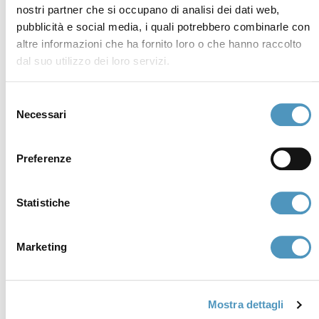
nostri partner che si occupano di analisi dei dati web,
P.iva, CF 02740260399 · REA RA - 250647 · Cap.soc.
pubblicità e social media, i quali potrebbero combinarle con
€65.000 i.v. · SDI P62QHVQ · PEC
altre informazioni che ha fornito loro o che hanno raccolto
cerviain@legalmail.it
dal suo utilizzo dei loro servizi.
Partners
Selezione
Necessari
del
consenso
Preferenze
Statistiche
Marketing
Mostra dettagli